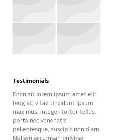
Testimonials
Enim sit lorem ipsum amet elit
Enim sit lore
feugiat, vitae tincidunt ipsum
feugiat, vitae
maximus. Integer tortor tellus,
maximus. Integ
it
porta nec venenatis
porta nec ven
.
pellentesque, suscipit non diam.
pellentesque, 
Nullam accumsan pulvinar
Nullam accums