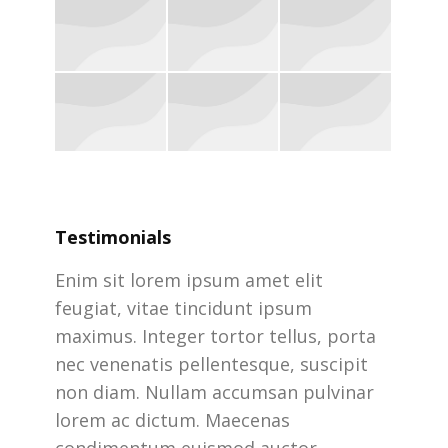
Testimonials
nas
Enim sit lorem ipsum amet elit
Enim s
Morbi
feugiat, vitae tincidunt ipsum
feugia
ugiat,
maximus. Integer tortor tellus, porta
maximu
nec venenatis pellentesque, suscipit
nec ve
od
non diam. Nullam accumsan pulvinar
non d
, vitae
lorem ac dictum. Maecenas
lorem
condimentum euismod auctor.
condi