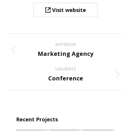
Visit website
Navegación
ANTERIOR
entre
Marketing Agency
Proyecto
anterior
proyectos
SIGUIENTE
Conference
Proyecto
siguiente
Recent Projects