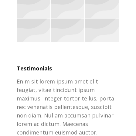
Testimonials
nas
Enim sit lorem ipsum amet elit
Enim s
Morbi
feugiat, vitae tincidunt ipsum
feugia
ugiat,
maximus. Integer tortor tellus, porta
maximu
nec venenatis pellentesque, suscipit
nec ve
od
non diam. Nullam accumsan pulvinar
non d
, vitae
lorem ac dictum. Maecenas
lorem
condimentum euismod auctor.
condi